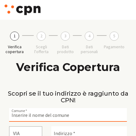
1
2
3
4
5
Verifica
Scegli
Dati
Dati
Pagamento
copertura
l'offerta
prodotto
personali
Verifica Copertura
Scopri se il tuo indirizzo è raggiunto da
CPN!
Comune *
VIA
Indirizzo *