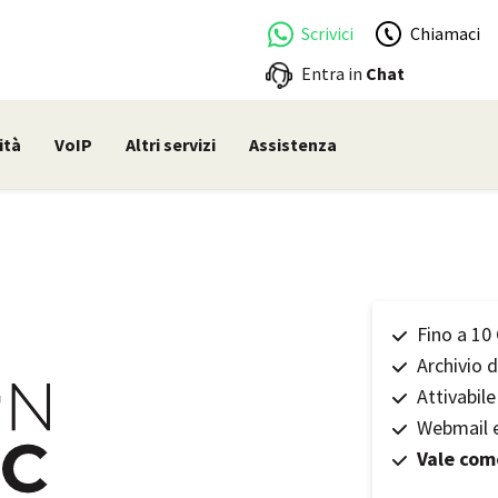
Scrivici
Chiamaci
Entra in
Chat
ità
VoIP
Altri servizi
Assistenza
Fino a 10
Archivio 
Attivabil
Webmail e
Vale com