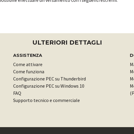
ossibile effettuare un versamento con i seguenti estremi:
ULTERIORI DETTAGLI
ASSISTENZA
D
Come attivare
M
Come funziona
M
Configurazione PEC su Thunderbird
Mo
Configurazione PEC su Windows 10
Mo
FAQ
(P
Supporto tecnico e commerciale